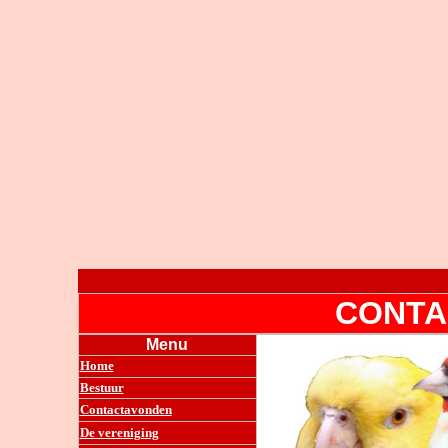
CONTA
Menu
Home
Bestuur
Contactavonden
De vereniging