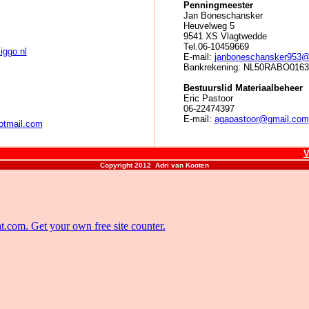
Penningmeester
Jan Boneschansker
Heuvelweg 5
9541 XS Vlagtwedde
Tel.06-10459669
iggo.nl
E-mail:
janboneschansker953@
Bankrekening:
NL50RABO0163
Bestuurslid Materiaalbeheer
Eric Pastoor
06-22474397
E-mail:
agapastoor@gmail.com
tmail.com
V
Copyright 2012 Adri van Kooten