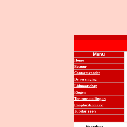
Menu
Home
Bestuur
Contactavonden
De vereniging
Lidmaatschap
Ringen
Tentoonstellingen
Coopluydenmarkt
Jubilarissen
Voorzitter