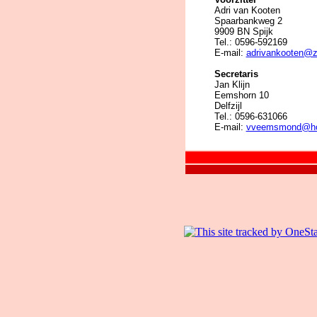
Adri van Kooten
Spaarbankweg 2
9909 BN Spijk
Tel.: 0596-592169
E-mail:
adrivankooten@z
Secretaris
Jan Klijn
Eemshorn 10
Delfzijl
Tel.: 0596-631066
E-mail:
vveemsmond@ho